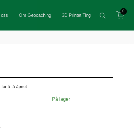
0
 oss
Om Geocaching
3D Printet Ting
 for å få åpnet
På lager