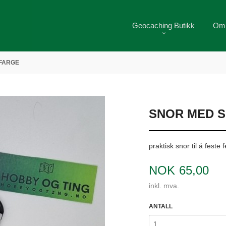
Geocaching Butikk
Om
 FARGE
SNOR MED S
praktisk snor til å fest
Pris
NOK
65,00
inkl. mva.
ANTALL