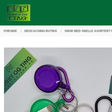
Gå
Lukk
PRODUKTER
til
innholdet
FORSIDE
GEOCACHING BUTIKK
SNOR MED SNELLE ASORTERT