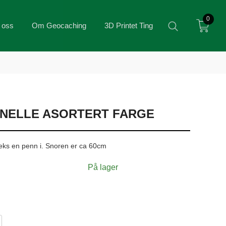
0
 oss
Om Geocaching
3D Printet Ting
NELLE ASORTERT FARGE
e feks en penn i. Snoren er ca 60cm
På lager