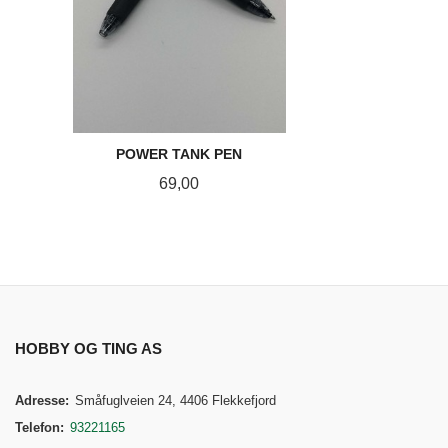
POWER TANK PEN
Pris
69,00
KJØP
HOBBY OG TING AS
Adresse:
Småfuglveien 24, 4406 Flekkefjord
Telefon:
93221165