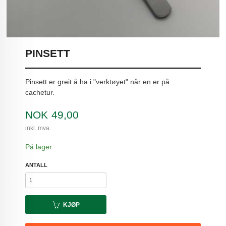
PINSETT
Pinsett er greit å ha i "verktøyet" når en er på
cachetur.
Pris
NOK
49,00
inkl. mva.
På lager
ANTALL
KJØP