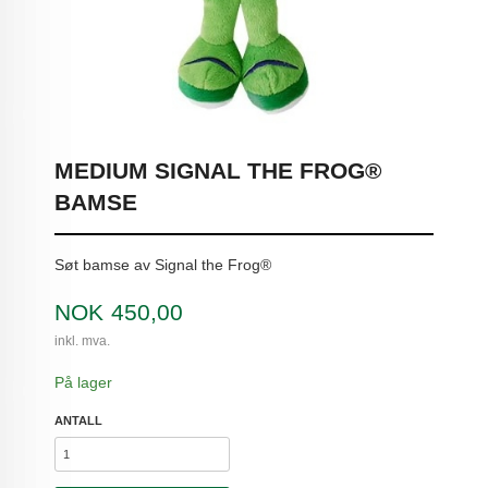
MEDIUM SIGNAL THE FROG®
BAMSE
Søt bamse av Signal the Frog®
Pris
NOK
450,00
inkl. mva.
På lager
ANTALL