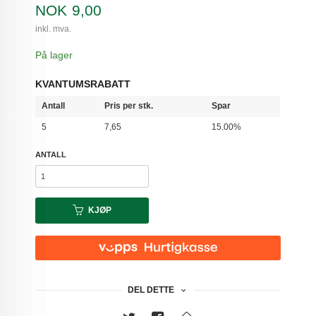
Pris
NOK
9,00
inkl. mva.
På lager
KVANTUMSRABATT
Antall
Pris per stk.
Spar
5
7,65
15.00%
ANTALL
KJØP
DEL DETTE