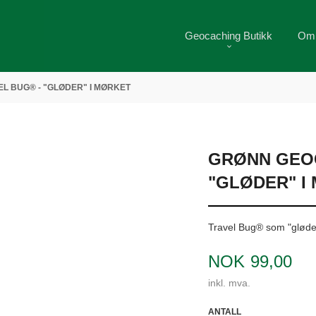
Geocaching Butikk
Om
L BUG® - "GLØDER" I MØRKET
GRØNN GEOC
"GLØDER" I
Travel Bug® som "gløde
Pris
NOK
99,00
inkl. mva.
ANTALL