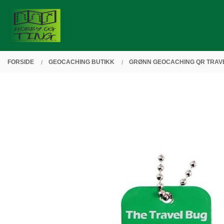
Gå
Lukk
PRODUKTER
til
innholdet
FORSIDE
GEOCACHING BUTIKK
GRØNN GEOCACHING QR TRAVE