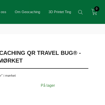
0
 oss
Om Geocaching
3D Printet Ting
ACHING QR TRAVEL BUG® -
 MØRKET
r" i mørket
På lager