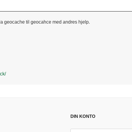
 fra geocache til geocahce med andres hjelp.
ck/
DIN KONTO
E-